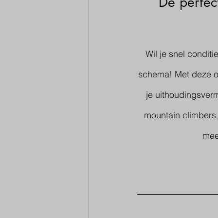
De perfec
Wil je snel condit
schema! Met deze oe
je uithoudingsverm
mountain climbers 
mee