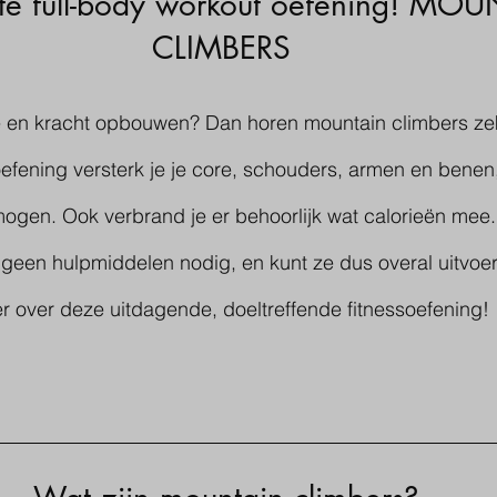
te full-body workout oefening! MO
CLIMBERS 
ie en kracht opbouwen? Dan horen mountain climbers zeke
fening versterk je je core, schouders, armen en benen, 
ogen. Ook verbrand je er behoorlijk wat calorieën mee.
geen hulpmiddelen nodig, en kunt ze dus overal uitvoer
r over deze uitdagende, doeltreffende fitnessoefening!