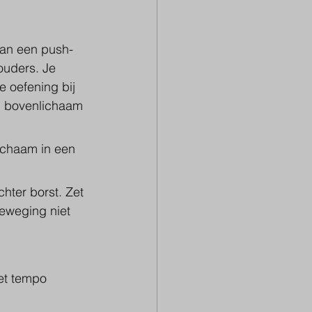
van een push-
ouders. Je 
 oefening bij 
n bovenlichaam 
lichaam in een 
chter borst. Zet 
beweging niet 
et tempo 