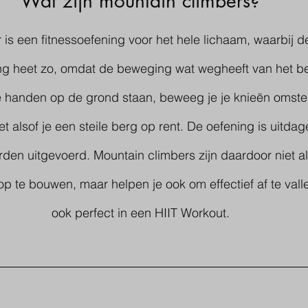
Wat zijn mountain climbers?
is een fitnessoefening voor het hele lichaam, waarbij de
ing heet zo, omdat de beweging wat wegheeft van het b
 je handen op de grond staan, beweeg je je knieën omste
 net alsof je een steile berg op rent. De oefening is uitda
en uitgevoerd. Mountain climbers zijn daardoor niet al
op te bouwen, maar helpen je ook om effectief af te val
ook perfect in een HIIT Workout.