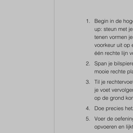
Begin in de hog
up: steun met j
tenen vormen je
voorkeur uit op
één rechte lijn 
Span je bilspier
mooie rechte pl
Til je rechtervo
je voet vervolge
op de grond kom
Doe precies hetz
Voer de oefening
opvoeren en lijk