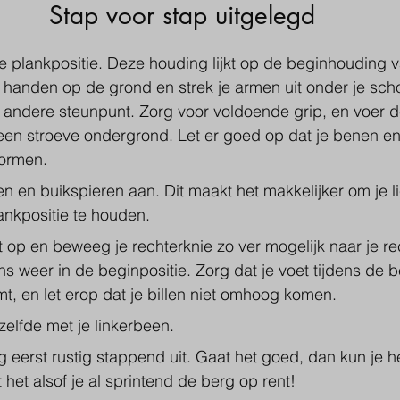
Stap voor stap uitgelegd
e plankpositie. Deze houding lijkt op de beginhouding 
e handen op de grond en strek je armen uit onder je sch
 andere steunpunt. Zorg voor voldoende grip, en voer de
 een stroeve ondergrond. Let er goed op dat je benen e
vormen.
en en buikspieren aan. Dit maakt het makkelijker om je 
ankpositie te houden.
et op en beweeg je rechterknie zo ver mogelijk naar je re
ns weer in de beginpositie. Zorg dat je voet tijdens de 
t, en let erop dat je billen niet omhoog komen.
elfde met je linkerbeen.
 eerst rustig stappend uit. Gaat het goed, dan kun je h
t het alsof je al sprintend de berg op rent!