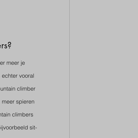
rs?
er meer je 
 echter vooral 
untain climber 
n meer spieren 
tain climbers 
jvoorbeeld sit-