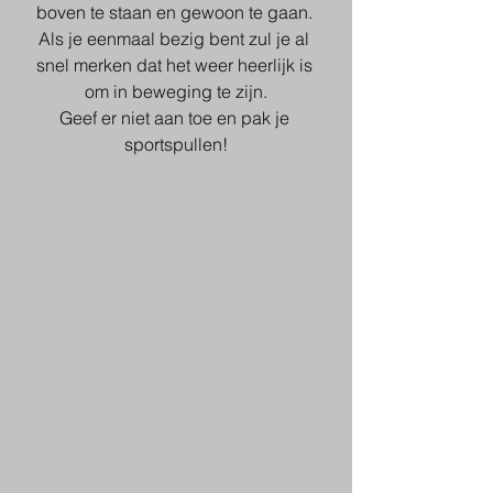
boven te staan en gewoon te gaan. 
Als je eenmaal bezig bent zul je al 
snel merken dat het weer heerlijk is 
om in beweging te zijn.
Geef er niet aan toe en pak je 
sportspullen!