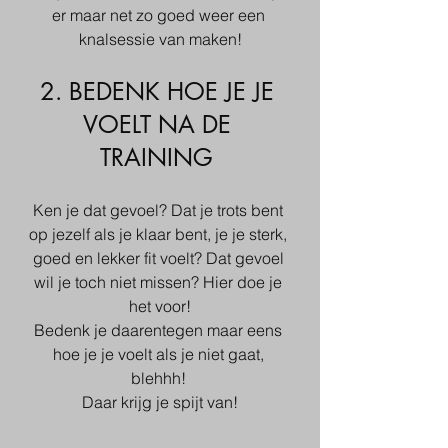
er maar net zo goed weer een 
knalsessie van maken!
2. BEDENK HOE JE JE 
VOELT NA DE 
TRAINING 
Ken je dat gevoel? Dat je trots bent 
op jezelf als je klaar bent, je je sterk, 
goed en lekker fit voelt? Dat gevoel 
wil je toch niet missen? Hier doe je 
het voor!
Bedenk je daarentegen maar eens 
hoe je je voelt als je niet gaat, 
blehhh! 
Daar krijg je spijt van!