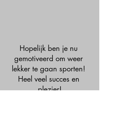
Hopelijk ben je nu 
gemotiveerd om weer 
lekker te gaan sporten! 
Heel veel succes en 
plezier!