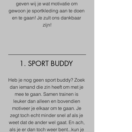
geven wij je wat motivatie om 
gewoon je sportkleding aan te doen 
en te gaan! Je zult ons dankbaar 
zijn!
1. SPORT BUDDY 
Heb je nog geen sport buddy? Zoek 
dan iemand die zin heeft om met je 
mee te gaan. Samen trainen is 
leuker dan alleen en bovendien 
motiveer je elkaar om te gaan. Je 
zegt toch echt minder snel af als je 
weet dat de ander wel gaat. En ach, 
als je er dan toch weer bent...kun je 