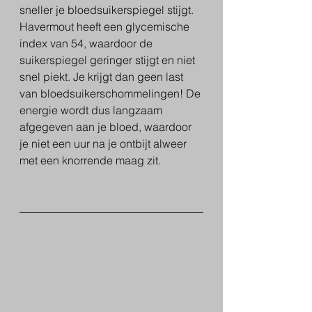
sneller je bloedsuikerspiegel stijgt. 
Havermout heeft een glycemische 
index van 54, waardoor de 
suikerspiegel geringer stijgt en niet 
snel piekt. Je krijgt dan geen last 
van bloedsuikerschommelingen! De 
energie wordt dus langzaam 
afgegeven aan je bloed, waardoor 
je niet een uur na je ontbijt alweer 
met een knorrende maag zit.