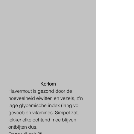
Kortom
Havermout is gezond door de 
hoeveelheid eiwitten en vezels, z'n 
lage glycemische index (lang vol 
gevoel) en vitamines. Simpel zat, 
lekker elke ochtend mee blijven 
ontbijten dus.
Doen wij ook.😉