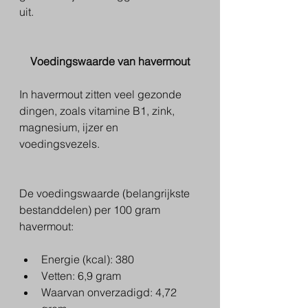
uit.
Voedingswaarde van havermout
In havermout zitten veel gezonde 
dingen, zoals vitamine B1, zink, 
magnesium, ijzer en 
voedingsvezels.
De voedingswaarde (belangrijkste 
bestanddelen) per 100 gram 
havermout:
Energie (kcal): 380
Vetten: 6,9 gram
Waarvan onverzadigd: 4,72 