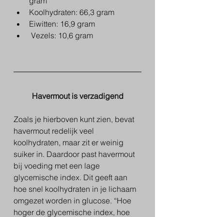
gram
Koolhydraten: 66,3 gram
Eiwitten: 16,9 gram
 Vezels: 10,6 gram
Havermout is verzadigend
Zoals je hierboven kunt zien, bevat 
havermout redelijk veel 
koolhydraten, maar zit er weinig 
suiker in. Daardoor past havermout 
bij voeding met een lage 
glycemische index. Dit geeft aan 
hoe snel koolhydraten in je lichaam 
omgezet worden in glucose. “Hoe 
hoger de glycemische index, hoe 