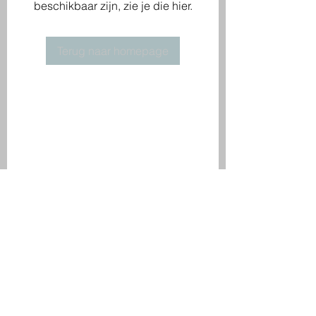
beschikbaar zijn, zie je die hier.
Terug naar homepage
BD Training
Tel.:
+31 (0) 653949692